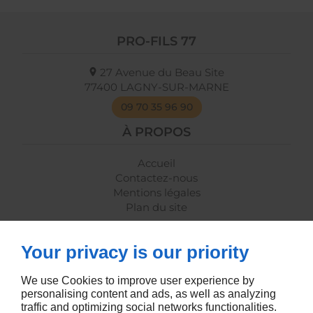
PRO-FILS 77
27 Avenue du Beau Site
77400
LAGNY-SUR-MARNE
09 70 35 96 90
À PROPOS
Accueil
Contactez-nous
Mentions légales
Plan du site
SUIVEZ-NOUS
Your privacy is our priority
We use Cookies to improve user experience by
personalising content and ads, as well as analyzing
traffic and optimizing social networks functionalities.