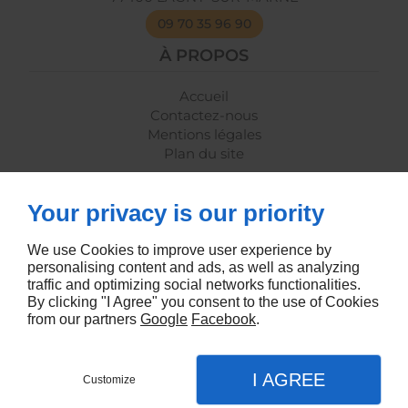
09 70 35 96 90
À PROPOS
Accueil
Contactez-nous
Mentions légales
Plan du site
SUIVEZ-NOUS
Your privacy is our priority
We use Cookies to improve user experience by
personalising content and ads, as well as analyzing
traffic and optimizing social networks functionalities.
By clicking "I Agree" you consent to the use of Cookies
from our partners
Google
Facebook
.
Agence Internet
I AGREE
Customize
Demandez un devis